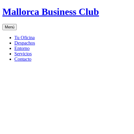
Saltar
Mallorca Business Club
al
contenido
Menú
Tu Oficina
Despachos
Entorno
Servicios
Contacto