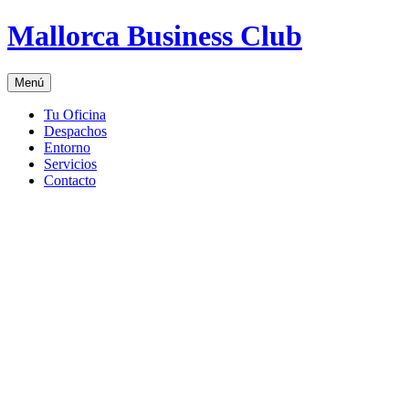
Saltar
Mallorca Business Club
al
contenido
Menú
Tu Oficina
Despachos
Entorno
Servicios
Contacto