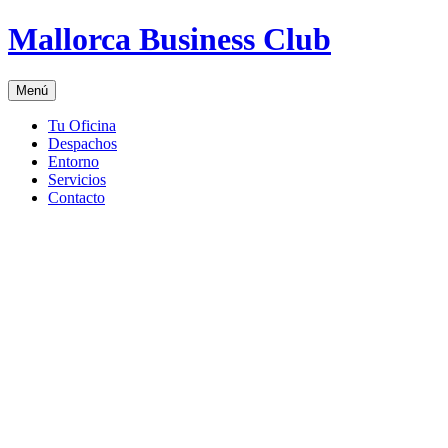
Saltar
Mallorca Business Club
al
contenido
Menú
Tu Oficina
Despachos
Entorno
Servicios
Contacto