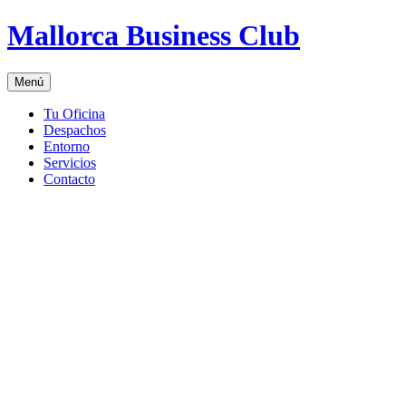
Saltar
Mallorca Business Club
al
contenido
Menú
Tu Oficina
Despachos
Entorno
Servicios
Contacto